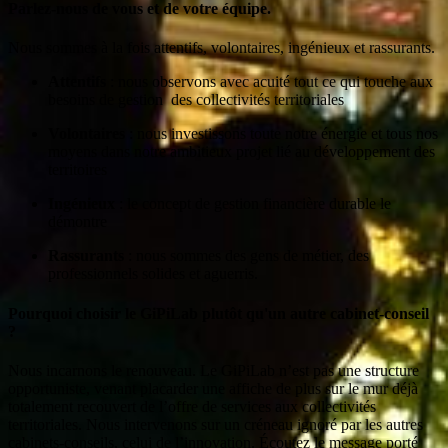
Parlez-nous de vous et de votre équipe.
Nous sommes à la fois attentifs, volontaires, ingénieux et rassurants.
Attentifs
: nous observons avec acuité tout ce qui touche aux
besoins de gestion des collectivités territoriales
Volontaires
: nous investissons toute notre énergie et tous nos
moyens dans notre ambitieux projet lié au développement des
territoires
Ingénieux
: le concept de gestion financière durable le
démontre
Rassurants
: nous sommes des gens de métier, des
professionnels solides et aguerris.
Pourquoi choisir le GiPiLab plutôt qu'un autre cabinet-conseil
?
Nous incarnons le renouveau. Le GiPiLab n’est pas une structure
opportuniste, venant placarder une affiche de plus sur le mur déjà
totalement recouvert de l’offre de services aux collectivités
territoriales. Nous intervenons sur un créneau ignoré par les autres
cabinets-conseils, celui de l’innovation. Écoutez le message porté