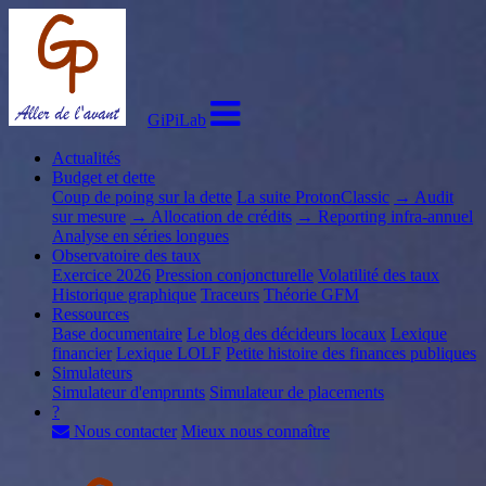
GiPiLab
Actualités
Budget et dette
Coup de poing sur la dette
La suite ProtonClassic
→ Audit
sur mesure
→ Allocation de crédits
→ Reporting infra-annuel
Analyse en séries longues
Observatoire des taux
Exercice 2026
Pression conjoncturelle
Volatilité des taux
Historique graphique
Traceurs
Théorie GFM
Ressources
Base documentaire
Le blog des décideurs locaux
Lexique
financier
Lexique LOLF
Petite histoire des finances publiques
Simulateurs
Simulateur d'emprunts
Simulateur de placements
?
Nous contacter
Mieux nous connaître