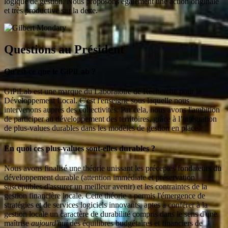
logique de gestion. Nous proposons également une action originale
et très productive sur la dette.
Questions au Président
Qu'est-ce que le GiPiLab ?
GiPiLab est une marque du Laboratoire de Recherche pour le
Développement Local. C'est l'enseigne sous laquelle nous
intervenons auprès des collectivités. Par cela, nous avons l'ambition
de participer au développement des territoires, grâce à l’intégration
de plus-values durables dans les modèles de gestion en place.
En quoi ces plus-values sont-elles durables ?
Nous avons finalisé une théorie unissant les préceptes fondateurs du
développement durable (attention immédiate et préservation
susceptibles d'assurer un meilleur avenir) et les contraintes de la
gestion financière locale. Cette théorie a permis l'émergence de
stratégies et de services logiciels innovants, aptes à conférer à la
gestion locale un caractère de durabilité compris dans le sens d'une
maîtrise
aujourd'hui
des équilibres budgétaires et financiers de