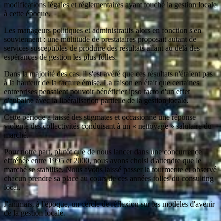
modifications légales et réglementaires ayant touché la gestion locale
à cette époque.
Les manageurs politiques et administratifs alors en fonction s'en
souviennent : une multitude de prestataires proposait autant de
services susceptibles de produire des résultats allant au delà des
espérances de gestion les plus folles.
Dans la majorité des cas, il s'est avéré que ces résultats n'étaient pas
à la hauteur de la facture émise. La raison en était que certaines
entreprises pensaient pouvoir bénéficier ipso facto d'un effet
d'aubaine avec la libéralisation partielle de la gestion locale.
Cette période a laissé des stigmates et occasionné une réponse
violente des collectivités conduisant à un « nettoyage » salutaire du
marché.
Pour notre part, plutôt que de nous lancer dans une concurrence
effrénée entre 1995 et 2000, nous avons choisi d'attendre que le
marché se stabilise. Nous avons laissé passer la tourmente et observé
chacun prendre sa place au cours de ces années folles du consulting
local.
J'animais, à l'époque, un cercle de réflexion sur les modèles d'avenir
de la gestion locale.