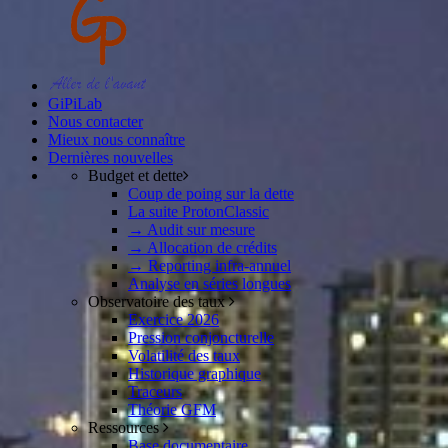
GiPiLab
Nous contacter
Mieux nous connaître
Dernières nouvelles
Budget et dette
Coup de poing sur la dette
La suite ProtonClassic
→ Audit sur mesure
→ Allocation de crédits
→ Reporting infra-annuel
Analyse en séries longues
Observatoire des taux
Exercice 2026
Pression conjoncturelle
Volatilité des taux
Historique graphique
Traceurs
Théorie GFM
Ressources
Base documentaire