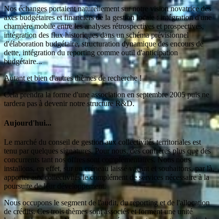
Nos échanges portaient naturellement sur notre vision novatrice des
axes budgétaires et financiers de la gestion locale : intégration d'une
charnière mobile entre les analyses rétrospectives et prospectives,
intégration des flux historiques dans un schéma prévisionnel
d'élaboration budgétaire, structuration dynamique des encours de
dette, intégration du reporting comme outil d'anticipation
budgétaire...
Autant et bien d'autres thèmes de recherche !
Cela prendra la forme d'une association en septembre 2005 puis ne
tardera pas à devenir notre structure R&D.
Aujourd'hui...
Le marché du conseil de gestion aux collectivités territoriales est
tenu par quelques signatures. Pour nous, des confrères plus que des
concurrents tant nos offres sont complémentaires. Nous nous
installons, en effet, sur un créneau laissé vacant et souhaitons, par là,
apporter aux collectivités le complément de services nécessaire à la
poursuite de leur développement.
Nous occupons le segment de l'audit, du reporting et de l'allocation
de crédits. Ces trois thèmes sont associés et forment une unité