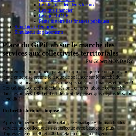
Le blog des décideurs locaux
Lexique financier
Lexique LOLF
Petite histoire des finances publiques
Simulateur d'emprunts
Simulateur de placements
Place du GiPiLab sur le marché des
services aux collectivités territoriales
Par Gilbert MONDARY
Au premier abord, il peut paraître surprenant que, de nos jours, une
jeune entreprise prenne le risque de se lancer sur le marché du
consulting local avec, de plus, une spécialisation finances et budget !
Ces cabinets-conseils spécialisés ont, en effet, abordé ce marché
dans les années 1980 et il est de droit de penser que, depuis lors, tout
a été dit !
Un bref historique s'impose
Après une période de calme relatif, le « partage » du marché des
services aux collectivités s'est effectué avec beaucoup plus
d'agressivité entre 90 et 2000. Cela en écho aux diverses