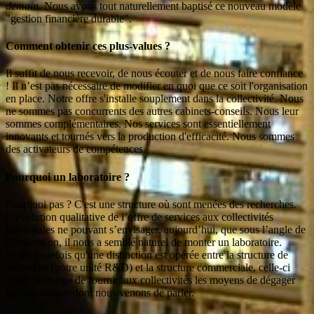
demain
. Nous avons tout naturellement baptisé ce nouveau modèle
"gestion financière durable".
Comment obtenir ces plus-values ?
Il suffit de nous recevoir, de nous écouter et de nous faire confiance
! Il n’est pas nécessaire de modifier en quoi que ce soit l'organisation
en place. Notre offre s'installe souplement dans la collectivité. Nous
ne sommes pas concurrents des autres cabinets-conseils. Nous leur
sommes complémentaires. Nos services sont essentiellement
innovants et tournés vers la production d'efficacité. Nous sommes
des activateurs de compétences.
Pourquoi un laboratoire ?
Pourquoi pas ? C'est une structure où sont menées des recherches.
L’évolution qualitative de l’offre de services aux collectivités
territoriales ne pouvant s’envisager, aujourd’hui, que sous l’angle de
l’innovation, il nous a semblé naturel de monter un laboratoire.
Noter toutefois qu'une distinction est opérée entre la structure de
recherche (notre unité R&D) et la structure commerciale, celle-ci
ayant la charge de fournir aux collectivités les moyens de dégager
les plus-values dont nous venons de parler.