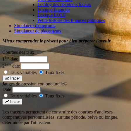
Le blog des décideurs locaux
Lexique financier
Lexique LOLF
Petite histoire des finances publiques
Simulateur d'emprunts
Simulateur de placements
Mieux comprendre le présent pour bien préparer l'avenir
Courbes des taux
ère
1
date
ème
2
date
Taux variables
Taux fixes
Tracer
Jauges de pression conjoncturelle©
Date
Taux variables
Taux fixes
Tracer
Les traceurs permettent de construire des courbes d'analyses
comparatives personnalisées, sur une période, brève ou longue,
déterminée par l'utilisateur.