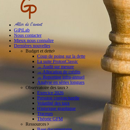
GiPiLab
Nous contacter
Mieux nous connaître
Dernières nouvelles
Budget et dette
Coup de poing sur la dette
La suite ProtonClassic
→ Audit sur mesure
→ Allocation de crédits
→ Reporting infra-annuel
Analyse en séries longues
Observatoire des taux
Exercice 2026
Pression conjoncturelle
Volatilité des taux
Historique graphique
Traceurs
Théorie GFM
Ressources
Base documentaire