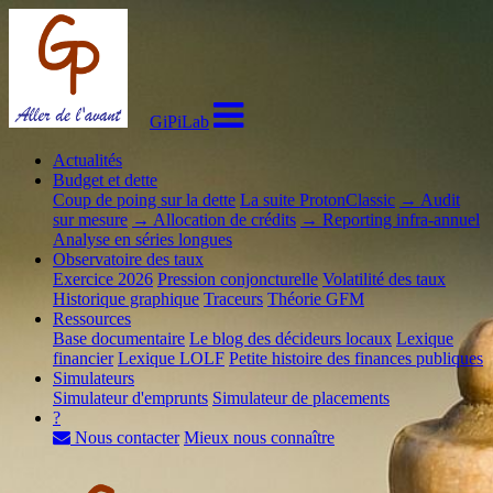
GiPiLab
Actualités
Budget et dette
Coup de poing sur la dette
La suite ProtonClassic
→ Audit
sur mesure
→ Allocation de crédits
→ Reporting infra-annuel
Analyse en séries longues
Observatoire des taux
Exercice 2026
Pression conjoncturelle
Volatilité des taux
Historique graphique
Traceurs
Théorie GFM
Ressources
Base documentaire
Le blog des décideurs locaux
Lexique
financier
Lexique LOLF
Petite histoire des finances publiques
Simulateurs
Simulateur d'emprunts
Simulateur de placements
?
Nous contacter
Mieux nous connaître